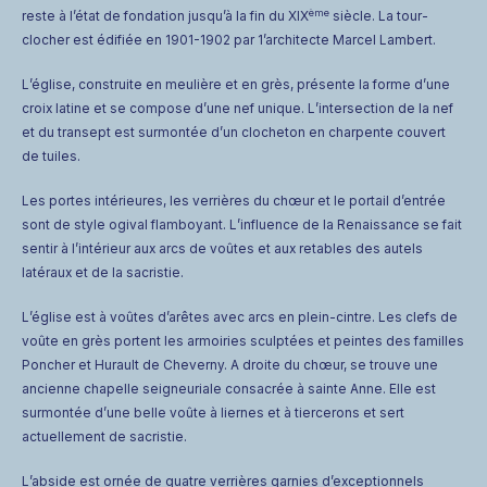
ème
reste à l’état de fondation jusqu’à la fin du XIX
siècle. La tour-
clocher est édifiée en 1901-1902 par 1’architecte Marcel Lambert.
L’église, construite en meulière et en grès, présente la forme d’une
croix latine et se compose d’une nef unique. L’intersection de la nef
et du transept est surmontée d’un clocheton en charpente couvert
de tuiles.
Les portes intérieures, les verrières du chœur et le portail d’entrée
sont de style ogival flamboyant. L’influence de la Renaissance se fait
sentir à l’intérieur aux arcs de voûtes et aux retables des autels
latéraux et de la sacristie.
L’église est à voûtes d’arêtes avec arcs en plein-cintre. Les clefs de
voûte en grès portent les armoiries sculptées et peintes des familles
Poncher et Hurault de Cheverny. A droite du chœur, se trouve une
ancienne chapelle seigneuriale consacrée à sainte Anne. Elle est
surmontée d’une belle voûte à liernes et à tiercerons et sert
actuellement de sacristie.
L’abside est ornée de quatre verrières garnies d’exceptionnels