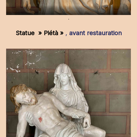
.
.
Statue » Piétà »
,
avant restauration